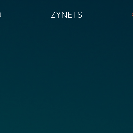
ZYNETS
例